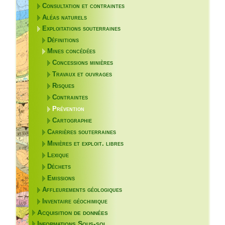
Consultation et contraintes
Aléas naturels
Exploitations souterraines
Définitions
Mines concédées
Concessions minières
Travaux et ouvrages
Risques
Contraintes
Prévention
Cartographie
Carrières souterraines
Minières et exploit. libres
Lexique
Déchets
Emissions
Affleurements géologiques
Inventaire géochimique
Acquisition de données
Informations Sous-sol