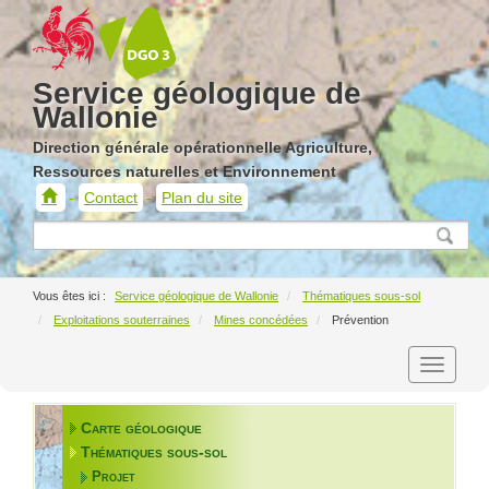
Service géologique de
Wallonie
Direction générale opérationnelle Agriculture,
Ressources naturelles et Environnement
Contact
Plan du site
Service
géologique
de
Wallonie
Service géologique de Wallonie
Thématiques sous-sol
Exploitations souterraines
Mines concédées
Prévention
Carte géologique
Thématiques sous-sol
Projet