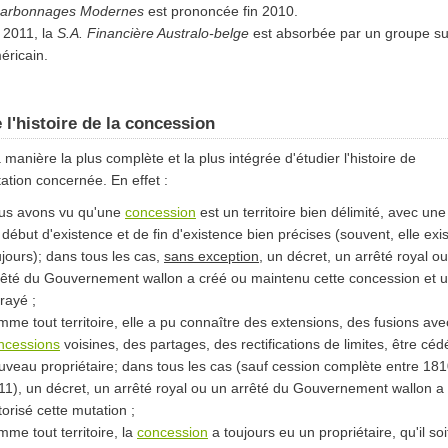
arbonnages Modernes
est prononcée fin 2010.
 2011, la
S.A. Financière Australo-belge
est absorbée par un groupe s
éricain.
e l'histoire de la concession
a manière la plus complète et la plus intégrée d'étudier l'histoire de
itation concernée. En effet :
us avons vu qu'une
concession
est un territoire bien délimité, avec une
 début d'existence et de fin d'existence bien précises (souvent, elle exi
ujours); dans tous les cas,
sans exception
, un décret, un arrêté royal o
rêté du Gouvernement wallon a créé ou maintenu cette concession et u
 rayé ;
mme tout territoire, elle a pu connaître des extensions, des fusions av
ncessions
voisines, des partages, des rectifications de limites, être cé
uveau propriétaire; dans tous les cas (sauf cession complète entre 181
11), un décret, un arrêté royal ou un arrêté du Gouvernement wallon a
torisé cette mutation ;
mme tout territoire, la
concession
a toujours eu un propriétaire, qu'il soi