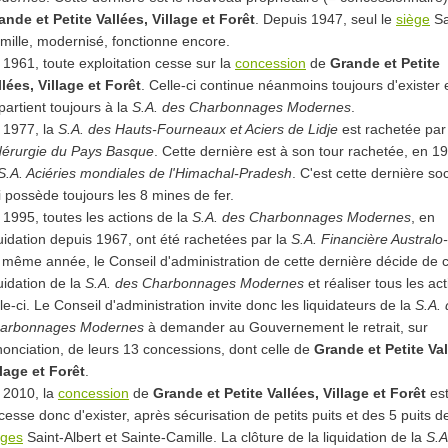
ande et Petite Vallées, Village et Forêt
. Depuis 1947, seul le
siège
Sa
mille, modernisé, fonctionne encore.
 1961, toute exploitation cesse sur la
concession
de
Grande et Petite
llées, Village et Forêt
. Celle-ci continue néanmoins toujours d'exister 
partient toujours à la
S.A. des Charbonnages Modernes
.
 1977, la
S.A. des Hauts-Fourneaux et Aciers de Lidje
est rachetée par
dérurgie du Pays Basque
. Cette dernière est à son tour rachetée, en 1
S.A. Aciéries mondiales de l'Himachal-Pradesh
. C'est cette dernière so
i possède toujours les 8 mines de fer.
 1995, toutes les actions de la
S.A. des Charbonnages Modernes
, en
quidation depuis 1967, ont été rachetées par la
S.A. Financière Australo
 même année, le Conseil d'administration de cette dernière décide de c
quidation de la
S.A. des Charbonnages Modernes
et réaliser tous les act
lle-ci. Le Conseil d'administration invite donc les liquidateurs de la
S.A.
arbonnages Modernes
à demander au Gouvernement le retrait, sur
nonciation, de leurs 13 concessions, dont celle de
Grande et Petite Val
llage et Forêt
.
 2010, la
concession
de
Grande et Petite Vallées, Village et Forêt
est
 cesse donc d'exister, après sécurisation de petits puits et des 5 puits d
èges
Saint-Albert et Sainte-Camille. La clôture de la liquidation de la
S.A