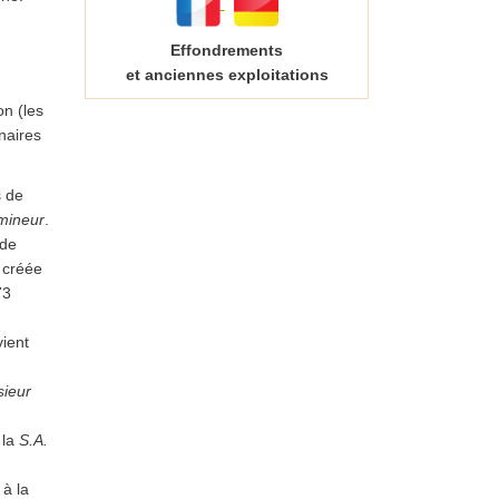
Effondrements
et anciennes exploitations
on (les
naires
s de
mineur
.
de
, créée
73
ient
ieur
 la
S.A.
 à la