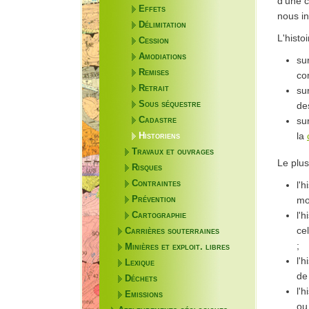
d'une c
Effets
nous in
Délimitation
L'histo
Cession
Amodiations
su
Remises
co
Retrait
su
Sous séquestre
de
su
Cadastre
la
Historiens
Travaux et ouvrages
Le plus
Risques
Contraintes
l'h
mo
Prévention
l'h
Cartographie
ce
Carrières souterraines
;
Minières et exploit. libres
l'h
Lexique
de
Déchets
l'h
Emissions
ou