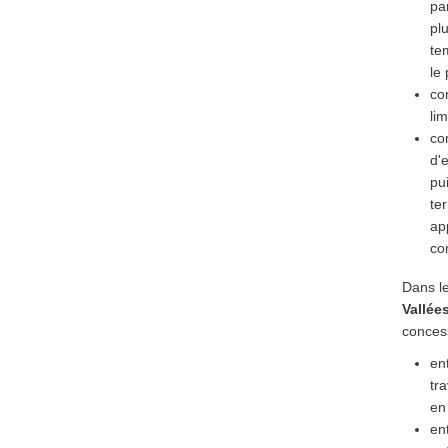
pa
pl
te
le 
co
lim
co
d'
pui
ter
ap
co
Dans le
Vallées
conces
en
tr
en
en