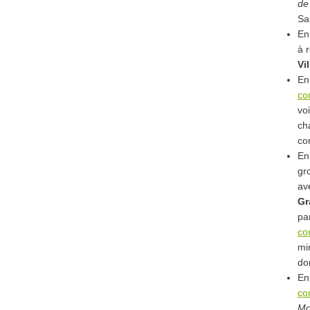
de
Sa
En
à 
Vi
En
co
voi
ch
co
En
gr
av
Gr
pa
co
mi
do
En
co
Mo