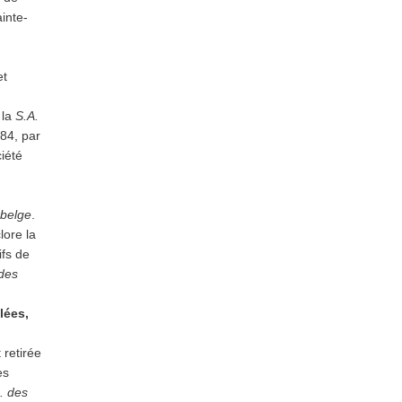
inte-
et
 la
S.A.
984, par
ciété
-belge
.
lore la
ifs de
 des
lées,
 retirée
es
. des