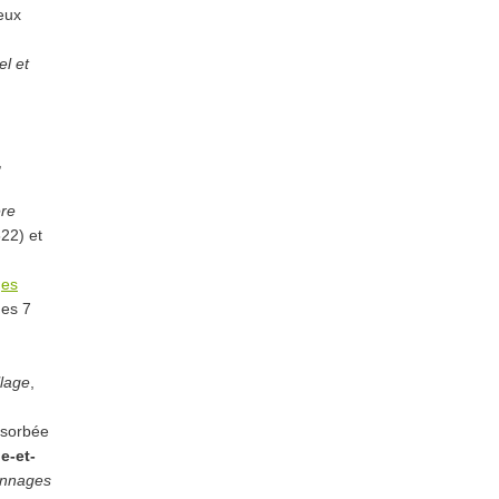
eux
el et
,
ère
22) et
ges
des 7
llage
,
bsorbée
ge-et-
onnages