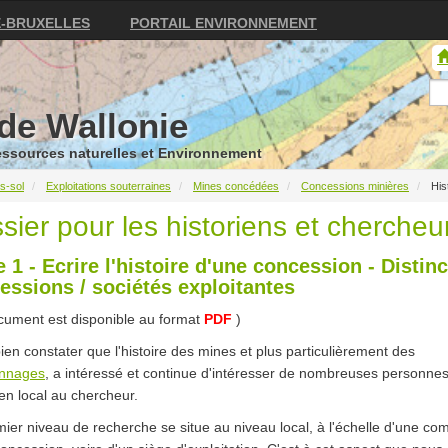
E-BRUXELLES
PORTAIL ENVIRONNEMENT
de Wallonie
Ressources naturelles et Environnement
s-sol
Exploitations souterraines
Mines concédées
Concessions minières
His
sier pour les historiens et chercheu
 1 - Ecrire l'histoire d'une concession - Distin
essions / sociétés exploitantes
cument est disponible au format
PDF
)
 bien constater que l'histoire des mines et plus particulièrement des
nnages
, a intéressé et continue d'intéresser de nombreuses personnes
rien local au chercheur.
ier niveau de recherche se situe au niveau local, à l'échelle d'une c