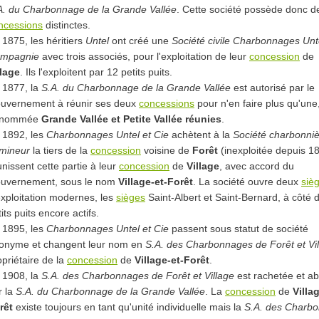
A. du Charbonnage de la Grande Vallée
. Cette société possède donc d
ncessions
distinctes.
 1875, les héritiers
Untel
ont créé une
Société civile Charbonnages Unt
mpagnie
avec trois associés, pour l'exploitation de leur
concession
de
llage
. Ils l'exploitent par 12 petits puits.
 1877, la
S.A. du Charbonnage de la Grande Vallée
est autorisé par le
uvernement à réunir ses deux
concessions
pour n'en faire plus qu'une
énommée
Grande Vallée et Petite Vallée réunies
.
 1892, les
Charbonnages Untel et Cie
achètent à la
Société charbonni
mineur
la tiers de la
concession
voisine de
Forêt
(inexploitée depuis 18
unissent cette partie à leur
concession
de
Village
, avec accord du
uvernement, sous le nom
Village-et-Forêt
. La société ouvre deux
siè
exploitation modernes, les
sièges
Saint-Albert et Saint-Bernard, à côté 
its puits encore actifs.
 1895, les
Charbonnages Untel et Cie
passent sous statut de société
onyme et changent leur nom en
S.A. des Charbonnages de Forêt et Vi
opriétaire de la
concession
de
Village-et-Forêt
.
 1908, la
S.A. des Charbonnages de Forêt et Village
est rachetée et a
r la
S.A. du Charbonnage de la Grande Vallée
. La
concession
de
Villa
rêt
existe toujours en tant qu'unité individuelle mais la
S.A. des Charb