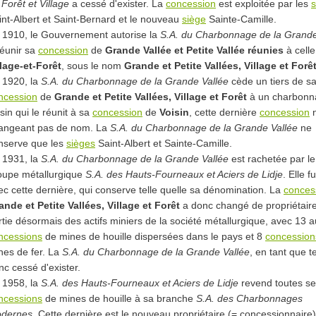
 Forêt et Village
a cessé d'exister. La
concession
est exploitée par les
s
int-Albert et Saint-Bernard et le nouveau
siège
Sainte-Camille.
 1910, le Gouvernement autorise la
S.A. du Charbonnage de la Grande
réunir sa
concession
de
Grande Vallée et Petite Vallée réunies
à celle
llage-et-Forêt
, sous le nom
Grande et Petite Vallées, Village et Forê
 1920, la
S.A. du Charbonnage de la Grande Vallée
cède un tiers de s
ncession
de
Grande et Petite Vallées, Village et Forêt
à un charbonn
sin qui le réunit à sa
concession
de
Voisin
, cette dernière
concession
angeant pas de nom. La
S.A. du Charbonnage de la Grande Vallée
ne
nserve que les
sièges
Saint-Albert et Sainte-Camille.
 1931, la
S.A. du Charbonnage de la Grande Vallée
est rachetée par le
oupe métallurgique
S.A. des Hauts-Fourneaux et Aciers de Lidje
. Elle 
ec cette dernière, qui conserve telle quelle sa dénomination. La
conces
ande et Petite Vallées, Village et Forêt
a donc changé de propriétaire 
rtie désormais des actifs miniers de la société métallurgique, avec 13 a
ncessions
de mines de houille dispersées dans le pays et 8
concession
nes de fer. La
S.A. du Charbonnage de la Grande Vallée
, en tant que te
nc cessé d'exister.
 1958, la
S.A. des Hauts-Fourneaux et Aciers de Lidje
revend toutes s
ncessions
de mines de houille à sa branche
S.A. des Charbonnages
dernes
. Cette dernière est le nouveau propriétaire (= concessionnaire