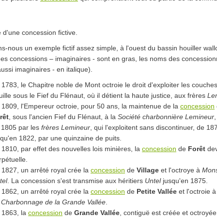
e d'une concession fictive.
-nous un exemple fictif assez simple, à l'ouest du bassin houiller wall
es concessions – imaginaires - sont en gras, les noms des concession
aussi imaginaires - en italique).
 1783, le Chapitre noble de Mont octroie le droit d'exploiter les couche
ille sous le Fief du Flénaut, où il détient la haute justice, aux frères
Le
 1809, l'Empereur octroie, pour 50 ans, la maintenue de la
concession
rêt
, sous l'ancien Fief du Flénaut, à la
Société charbonnière Lemineur
 1805 par les
frères Lemineur
, qui l'exploitent sans discontinuer, de 18
squ'en 1822, par une quinzaine de puits.
 1810, par effet des nouvelles lois minières, la
concession
de
Forêt
dev
rpétuelle.
 1827, un arrêté royal crée la
concession
de
Village
et l'octroye à
Mons
tel
. La concession s'est transmise aux héritiers
Untel
jusqu'en 1875.
 1862, un arrêté royal crée la
concession
de
Petite Vallée
et l'octroie à
 Charbonnage de la Grande Vallée
.
 1863, la
concession
de
Grande Vallée
, contiguë est créée et octroyée