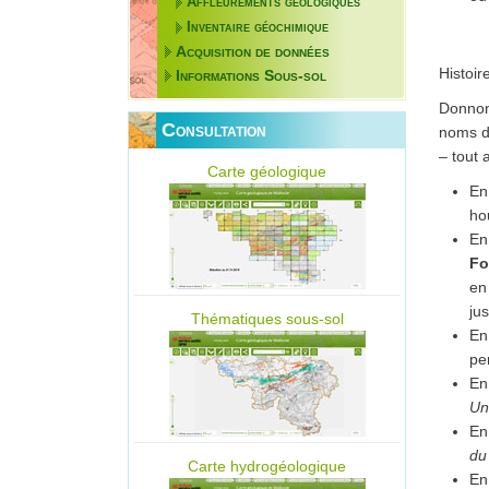
Affleurements géologiques
Inventaire géochimique
Acquisition de données
Histoir
Informations Sous-sol
Donnons
Consultation
noms d
– tout 
Carte géologique
En
hou
En
Fo
en
ju
Thématiques sous-sol
En
pe
En
Un
En
du
Carte hydrogéologique
En