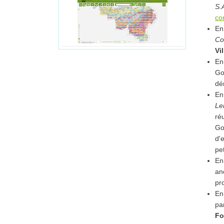
S.
co
En
Co
Vi
En
Go
d
En
Le
ré
Go
d'
pet
En
an
pr
En
pa
Fo