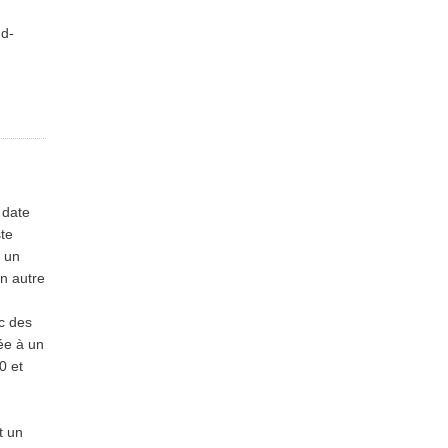
ud-
 date
ste
u un
n autre
ec des
dée à un
0 et
t un