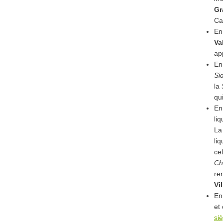
Gr
Ca
En
Va
ap
En
Si
la
qu
En
li
La
li
ce
Ch
re
Vi
En
et
si