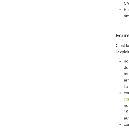
Ch
En
am
Ecrir
C'est l
l'explo
no
de
to
ar
l'a
co
co
no
19
au
co