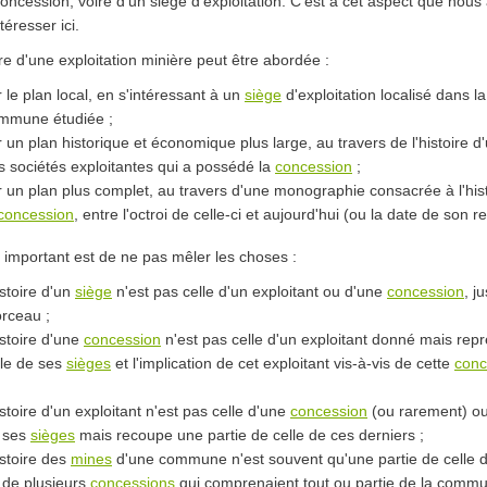
oncession, voire d'un siège d'exploitation. C'est à cet aspect que nous 
téresser ici.
ire d'une exploitation minière peut être abordée :
r le plan local, en s'intéressant à un
siège
d'exploitation localisé dans la
mmune étudiée ;
r un plan historique et économique plus large, au travers de l'histoire d
s sociétés exploitantes qui a possédé la
concession
;
r un plan plus complet, au travers d'une monographie consacrée à l'his
concession
, entre l'octroi de celle-ci et aujourd'hui (ou la date de son ret
 important est de ne pas mêler les choses :
istoire d'un
siège
n'est pas celle d'un exploitant ou d'une
concession
, j
rceau ;
istoire d'une
concession
n'est pas celle d'un exploitant donné mais rep
lle de ses
sièges
et l'implication de cet exploitant vis-à-vis de cette
conc
istoire d'un exploitant n'est pas celle d'une
concession
(ou rarement) ou
 ses
sièges
mais recoupe une partie de celle de ces derniers ;
istoire des
mines
d'une commune n'est souvent qu'une partie de celle 
 de plusieurs
concessions
qui comprenaient tout ou partie de la comm