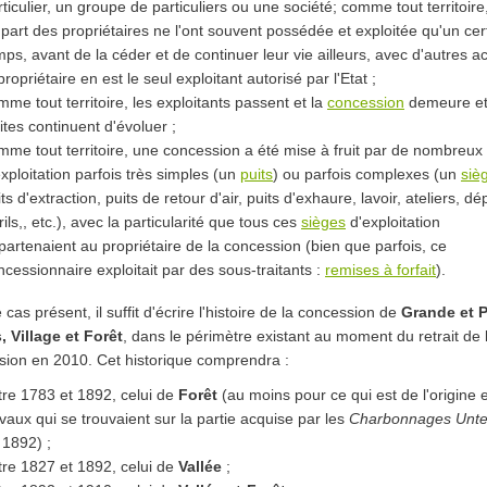
rticulier, un groupe de particuliers ou une société; comme tout territoire,
upart des propriétaires ne l'ont souvent possédée et exploitée qu'un cer
mps, avant de la céder et de continuer leur vie ailleurs, avec d'autres act
propriétaire en est le seul exploitant autorisé par l'Etat ;
mme tout territoire, les exploitants passent et la
concession
demeure et
ites continuent d'évoluer ;
mme tout territoire, une concession a été mise à fruit par de nombreux
exploitation parfois très simples (un
puits
) ou parfois complexes (un
siè
ts d'extraction, puits de retour d'air, puits d'exhaure, lavoir, ateliers, dé
rils,, etc.), avec la particularité que tous ces
sièges
d'exploitation
partenaient au propriétaire de la concession (bien que parfois, ce
ncessionnaire exploitait par des sous-traitants :
remises à forfait
).
 cas présent, il suffit d'écrire l'histoire de la concession de
Grande et P
, Village et Forêt
, dans le périmètre existant au moment du retrait de 
sion en 2010. Cet historique comprendra :
tre 1783 et 1892, celui de
Forêt
(au moins pour ce qui est de l'origine 
avaux qui se trouvaient sur la partie acquise par les
Charbonnages Untel
 1892) ;
tre 1827 et 1892, celui de
Vallée
;