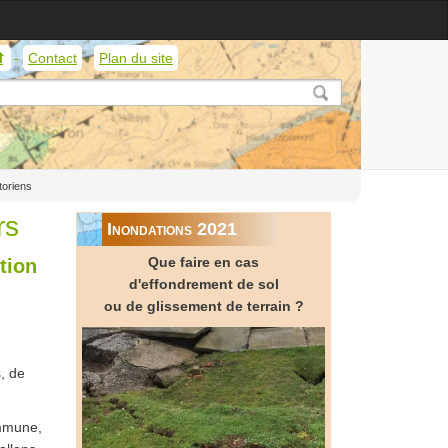
Contact
Plan du site
Service
géologique
de
Wallonie
toriens
rs
Inondations 2021
Que faire en cas
ction
d'effondrement de sol
ou de glissement de terrain ?
, de
ommune,