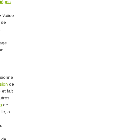
ièges
 Vallée
 de
t
.
a
age
ne
fusionne
sion
de
et fait
utres
s
de
lle, a
es
) de