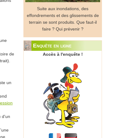
allons
Suite aux inondations, des
effondrements et des glissements de
terrain se sont produits. Que faut-il
faire ? Qui prévenir ?
'une
Enquête en ligne
toire de
Accès à l'enquête !
rait).
uste un
rend
ession
 d'un
d'une
une.