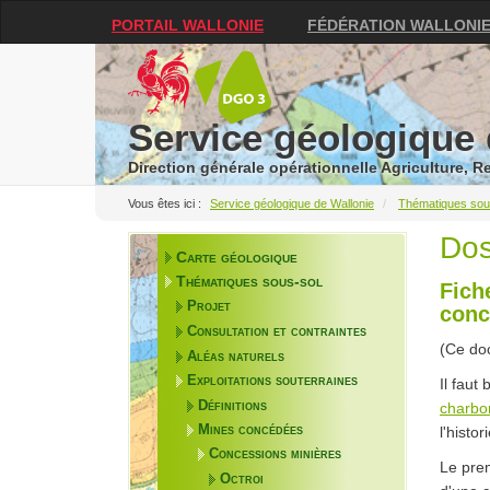
PORTAIL WALLONIE
FÉDÉRATION WALLONI
Service géologique 
Direction générale opérationnelle Agriculture, 
Service géologique de Wallonie
Thématiques sou
Dos
Carte géologique
Thématiques sous-sol
Fiche
Projet
conc
Consultation et contraintes
(Ce do
Aléas naturels
Exploitations souterraines
Il faut
Définitions
charbo
Mines concédées
l'histo
Concessions minières
Le prem
Octroi