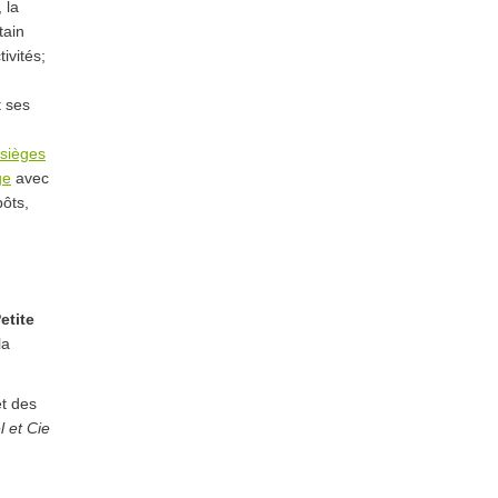
 la
tain
ivités;
 ses
sièges
ge
avec
pôts,
etite
la
et des
 et Cie