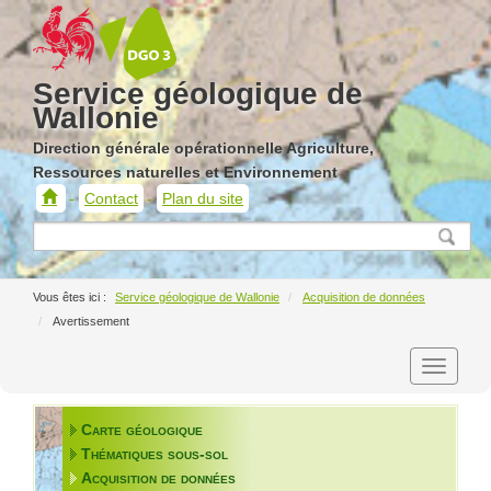
Service géologique de
Wallonie
Direction générale opérationnelle Agriculture,
Ressources naturelles et Environnement
Contact
Plan du site
Service
géologique
de
Wallonie
Service géologique de Wallonie
Acquisition de données
Avertissement
Carte géologique
Thématiques sous-sol
Acquisition de données