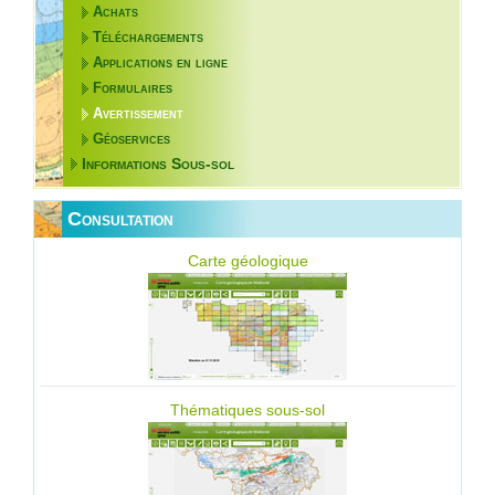
Achats
Téléchargements
Applications en ligne
Formulaires
Avertissement
Géoservices
Informations Sous-sol
Consultation
Carte géologique
Thématiques sous-sol