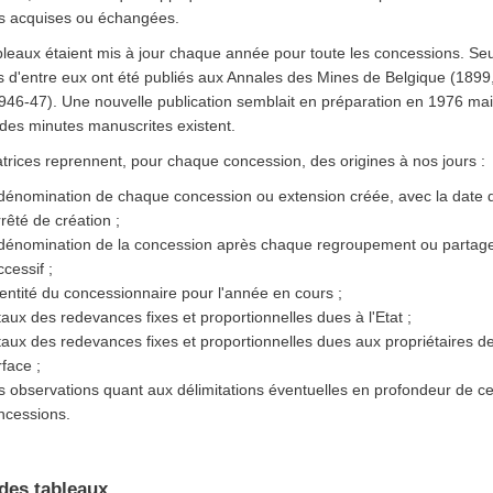
es acquises ou échangées.
leaux étaient mis à jour chaque année pour toute les concessions. Seu
s d'entre eux ont été publiés aux Annales des Mines de Belgique (1899
946-47). Une nouvelle publication semblait en préparation en 1976 ma
des minutes manuscrites existent.
rices reprennent, pour chaque concession, des origines à nos jours :
 dénomination de chaque concession ou extension créée, avec la date 
rrêté de création ;
 dénomination de la concession après chaque regroupement ou partag
cessif ;
identité du concessionnaire pour l'année en cours ;
 taux des redevances fixes et proportionnelles dues à l'Etat ;
 taux des redevances fixes et proportionnelles dues aux propriétaires de
rface ;
s observations quant aux délimitations éventuelles en profondeur de ce
ncessions.
 des tableaux