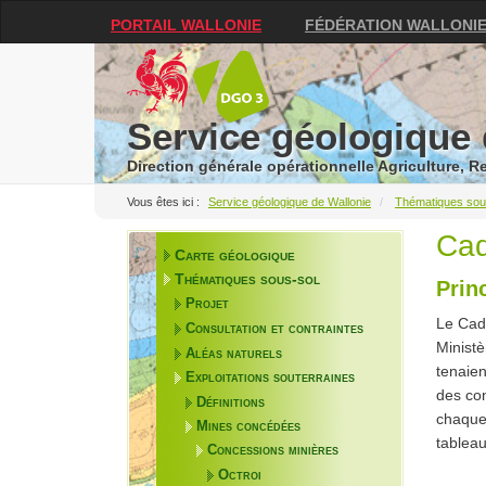
PORTAIL WALLONIE
FÉDÉRATION WALLONI
Service géologique 
Direction générale opérationnelle Agriculture, 
Service géologique de Wallonie
Thématiques sou
Cad
Carte géologique
Thématiques sous-sol
Prin
Projet
Le Cada
Consultation et contraintes
Ministè
Aléas naturels
tenaien
Exploitations souterraines
des con
Définitions
chaque 
Mines concédées
tableau
Concessions minières
Octroi