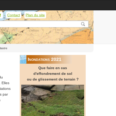
Contact
Plan du site
Service
géologique
de
Wallonie
astre
Inondations 2021
Que faire en cas
d'effondrement de sol
du
ou de glissement de terrain ?
 Elles
tations
s par
s