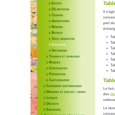
Tabl
Effets
Délimitation
Il s'ag
Cession
concess
Amodiations
part du
Remises
échange
Retrait
Ta
Sous séquestre
Ta
Cadastre
Ta
Historiens
Ta
Travaux et ouvrages
Ta
Risques
Ta
Contraintes
Ta
Prévention
Tabl
Cartographie
Carrières souterraines
Le but 
Minières et exploit. libres
des
re
Lexique
redevan
Déchets
Le tau
Emissions
concess