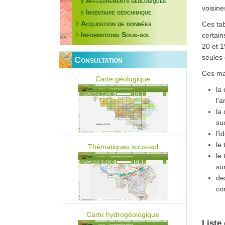
Affleurements géologiques
voisin
Inventaire géochimique
Acquisition de données
Ces tab
Informations Sous-sol
certain
20 et 1
seules 
Consultation
Ces mat
Carte géologique
la
l'a
la
suc
l'
le
Thématiques sous-sol
le
su
de
co
Carte hydrogéologique
Liste