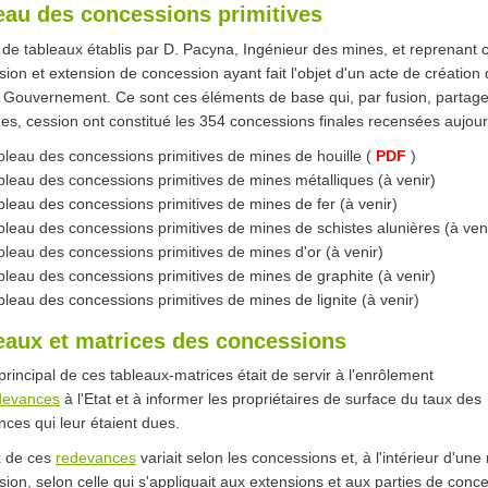
eau des concessions primitives
it de tableaux établis par D. Pacyna, Ingénieur des mines, et reprenant
ion et extension de concession ayant fait l'objet d'un acte de création 
 Gouvernement. Ce sont ces éléments de base qui, par fusion, partage
s, cession ont constitué les 354 concessions finales recensées aujour
bleau des concessions primitives de mines de houille (
PDF
)
bleau des concessions primitives de mines métalliques (à venir)
bleau des concessions primitives de mines de fer (à venir)
bleau des concessions primitives de mines de schistes alunières (à ven
bleau des concessions primitives de mines d'or (à venir)
bleau des concessions primitives de mines de graphite (à venir)
bleau des concessions primitives de mines de lignite (à venir)
eaux et matrices des concessions
principal de ces tableaux-matrices était de servir à l'enrôlement
devances
à l'Etat et à informer les propriétaires de surface du taux des
ces qui leur étaient dues.
x de ces
redevances
variait selon les concessions et, à l'intérieur d'u
ion, selon celle qui s'appliquait aux extensions et aux parties de conc