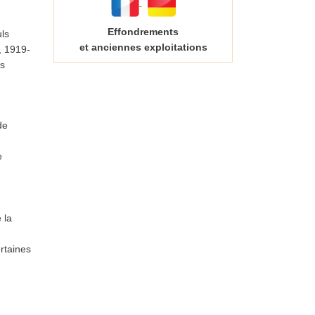
Effondrements
ls
et anciennes exploitations
, 1919-
is
de
e
 la
rtaines