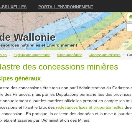
E-BRUXELLES
PORTAIL ENVIRONNEMENT
de Wallonie
Ressources naturelles et Environnement
s-sol
Exploitations souterraines
Mines concédées
Concessions minières
Cad
astre des concessions minières
cipes généraux
stre des concessions était tenu non par l'Administration du Cadastre 
re des Finances, mais par les Députations permanentes des provinces.
t annuellement à jour les matrices officielles prenant en compte les mu
cessions et fixant le taux des
redevances fixes et proportionnelles
due
concession . En pratique, la collecte des données et la mise à jour de
x étaient assurés par l'Administration des Mines..