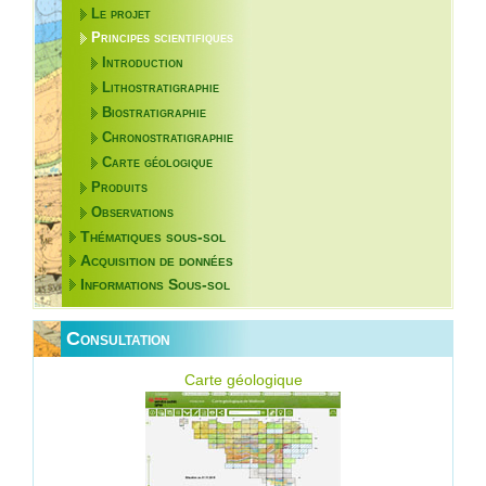
Le projet
Principes scientifiques
Introduction
Lithostratigraphie
Biostratigraphie
Chronostratigraphie
Carte géologique
Produits
Observations
Thématiques sous-sol
Acquisition de données
Informations Sous-sol
Consultation
Carte géologique