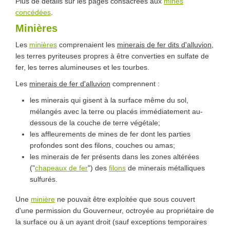
Plus de détails sur les pages consacrées aux
mines
concédées
.
Minières
Les
minières
comprenaient les
minerais de fer dits d'alluvion
,
les terres pyriteuses propres à être converties en sulfate de
fer, les terres alumineuses et les tourbes.
Les
minerais de fer d'alluvion
comprennent :
les minerais qui gisent à la surface même du sol,
mélangés avec la terre ou placés immédiatement au-
dessous de la couche de terre végétale;
les affleurements de mines de fer dont les parties
profondes sont des filons, couches ou amas;
les minerais de fer présents dans les zones altérées
("
chapeaux de fer
") des
filons
de minerais métalliques
sulfurés.
Une
minière
ne pouvait être exploitée que sous couvert
d'une permission du Gouverneur, octroyée au propriétaire de
la surface ou à un ayant droit (sauf exceptions temporaires