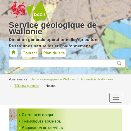
Service géologique de
Wallonie
Direction générale opérationnelle Agriculture,
Ressources naturelles et Environnement
Contact
Plan du site
Service
géologique
de
Wallonie
Service géologique de Wallonie
Acquisition de données
Téléchargements
Notices
Carte géologique
Thématiques sous-sol
Acquisition de données