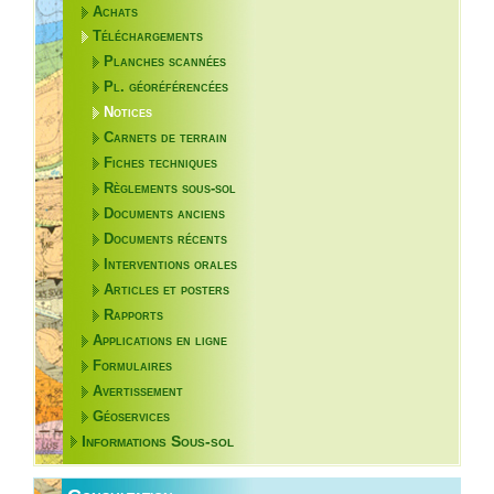
Achats
Téléchargements
Planches scannées
Pl. géoréférencées
Notices
Carnets de terrain
Fiches techniques
Règlements sous-sol
Documents anciens
Documents récents
Interventions orales
Articles et posters
Rapports
Applications en ligne
Formulaires
Avertissement
Géoservices
Informations Sous-sol