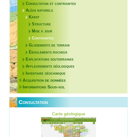
Consultation et contraintes
Aléas naturels
Karst
Structure
Mise à jour
Contraintes
Glissements de terrain
Éboulements rocheux
Exploitations souterraines
Affleurements géologiques
Inventaire géochimique
Acquisition de données
Informations Sous-sol
Consultation
Carte géologique