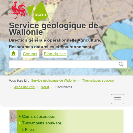
Service géologique de
Wallonie
Direction générale opérationnelle Agriculture,
Ressources naturelles et Environnement
Contact
Plan du site
Service
géologique
de
Wallonie
Service géologique de Wallonie
Thématiques sous-sol
Aléas naturels
Karst
Contraintes
Carte géologique
Thématiques sous-sol
Projet