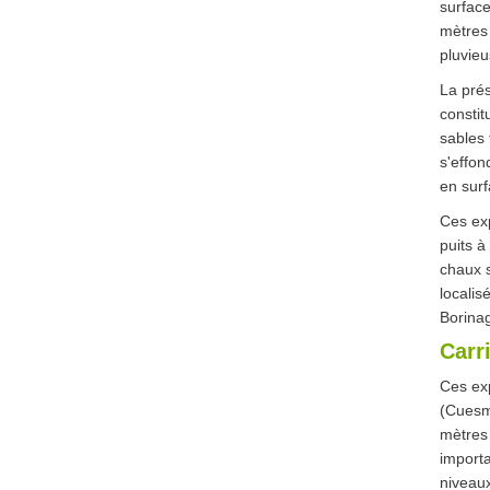
surface
mètres 
pluvieu
La pré
constit
sables 
s'effon
en surf
Ces exp
puits 
chaux s
localis
Borina
Carr
Ces exp
(Cuesm
mètres 
importa
niveau