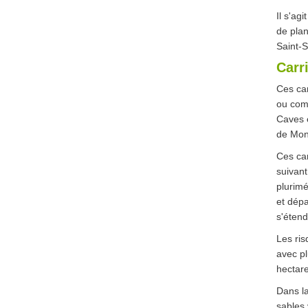
Il s'ag
de plan
Saint-S
Carr
Ces car
ou com
Caves e
de Mons
Ces car
suivant
plurimé
et dépa
s'étend
Les ris
avec pl
hectare
Dans la
sables 