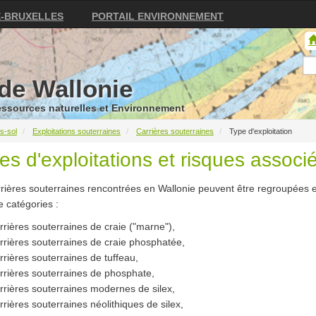
E-BRUXELLES
PORTAIL ENVIRONNEMENT
de Wallonie
Ressources naturelles et Environnement
s-sol
Exploitations souterraines
Carrières souterraines
Type d'exploitation
es d'exploitations et risques associ
rières souterraines rencontrées en Wallonie peuvent être regroupées 
e catégories :
rrières souterraines de craie ("marne"),
rrières souterraines de craie phosphatée,
rrières souterraines de tuffeau,
rrières souterraines de phosphate,
rrières souterraines modernes de silex,
rrières souterraines néolithiques de silex,