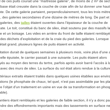
 de ces puits courait une "maîtresse galerie", de moins de 2 m² de sect
 base était creusée dans la couche de craie afin de lui donner une hau
nte. De cette galerie partaient, perpendiculairement, tous les trois mètr
, des galeries secondaires d'une dizaine de mètres de long. De part et
galeries, des
tailles
étaient ouvertes dans l'épaisseur de la couche de
te. Le toit, constitué du banc de silex, était soutenu par des massifs l
e et un boisage. Les vides en arrière du front de taille étaient remblay
es déchets d'exploitation et de la craie du pied des galeries. Lorsque 
 était grand, plusieurs lignes de puits étaient en activité.
itation durait de quelques semaines à plusieurs mois, voire plus d'une
elle épuisée, le carrier passait à une suivante. Les puits étaient alors
és au moyen des terres du tertre, parfois après avoir barré l'accès à l
 avec des murs de silex. La surface du sol était alors rendue à la cultur
ériaux extraits étaient traités dans quelques usines établies aux envir
ations (le phosphate de chaux, tel quel, n'est pas assimilable par les pl
ire l'objet d'un traitement en usine en vue de sa transformation en pho
able).
ntiers étant remblayés et les galeries de faible section, il n'y a donc pa
indre des effondrements importants mais des tassements en surface ne