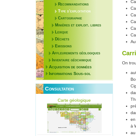
Ca
Recommandations
Ca
Type d'exploitation
Ca
Cartographie
Ca
Minières et exploit. libres
Ca
Lexique
Ca
Déchets
Au
Emissions
Carr
Affleurements géologiques
Inventaire géochimique
On trou
Acquisition de données
au
Informations Sous-sol
Bo
Ci
Consultation
da
Th
Carte géologique
pr
da
en
à 
au