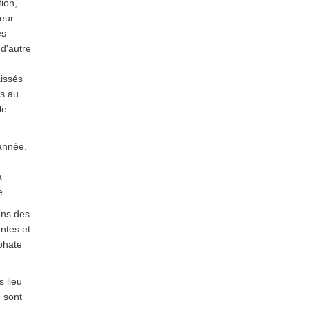
ion,
teur
es
 d'autre
aissés
és au
le
 année.
a
e.
ons des
antes et
sphate
s lieu
 sont