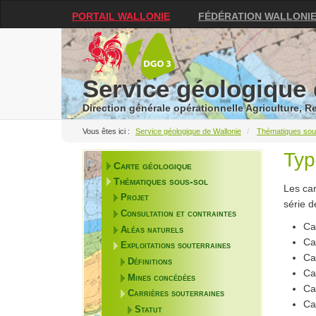
PORTAIL WALLONIE
FÉDÉRATION WALLONI
Service géologique 
Direction générale opérationnelle Agriculture, 
Service géologique de Wallonie
Thématiques sou
Typ
Carte géologique
Thématiques sous-sol
Les car
Projet
série d
Consultation et contraintes
Ca
Aléas naturels
Ca
Exploitations souterraines
Ca
Définitions
Ca
Mines concédées
Ca
Carrières souterraines
Ca
Statut