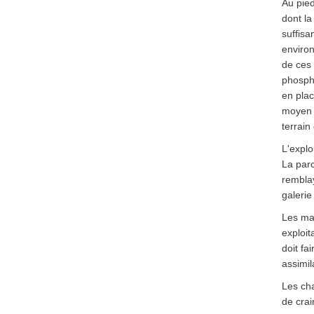
Au pied
dont la
suffisa
environ
de ces 
phospha
en plac
moyen d
terrain
L'explo
La parc
remblay
galerie
Les mat
exploit
doit fa
assimil
Les cha
de cra