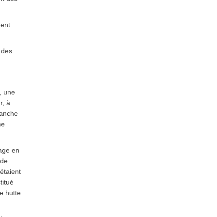
ment
u des
, une
r, à
lanche
ne
dage en
 de
étaient
titué
e hutte