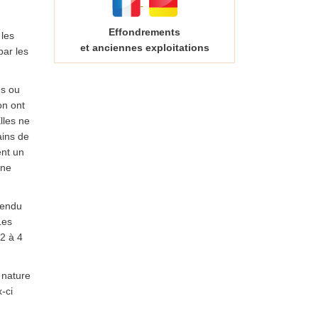
Effondrements
 les
et anciennes exploitations
par les
es ou
on ont
lles ne
ains de
ent un
une
tendu
Les
2 à 4
 nature
-ci