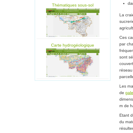
da
Thématiques sous-sol
La crai
sucreri
agricu
Ces car
par cha
Carte hydrogéologique
fréque
sont sé
couvert
réseau 
parcell
Les ma
de
gal
dimensi
m de h
Etant d
du maté
résulte