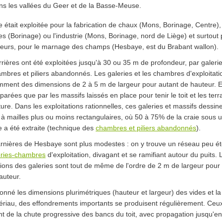
ns les vallées du Geer et de la Basse-Meuse.
e était exploitée pour la fabrication de chaux (Mons, Borinage, Centre),
es (Borinage) ou l'industrie (Mons, Borinage, nord de Liège) et surtout 
lteurs, pour le marnage des champs (Hesbaye, est du Brabant wallon).
rières ont été exploitées jusqu'à 30 ou 35 m de profondeur, par galeri
mbres et piliers abandonnés. Les galeries et les chambres d'exploitati
mment des dimensions de 2 à 5 m de largeur pour autant de hauteur. E
parées que par les massifs laissés en place pour tenir le toit et les terr
ure. Dans les exploitations rationnelles, ces galeries et massifs dessin
à mailles plus ou moins rectangulaires, où 50 à 75% de la craie sous 
e a été extraite (technique des
chambres et piliers abandonnés
).
rnières de Hesbaye sont plus modestes : on y trouve un réseau peu é
eries-chambres
d'exploitation, divagant et se ramifiant autour du puits. 
ons des galeries sont tout de même de l'ordre de 2 m de largeur pour 
auteur.
onné les dimensions plurimétriques (hauteur et largeur) des vides et la
riau, des effondrements importants se produisent régulièrement. Ceux
nt de la chute progressive des bancs du toit, avec propagation jusqu'en