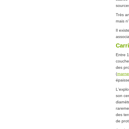
sources
Très an
mais n'
Il exis
associa
Carr
Entre 1
couche
des pro
(
marne
épaisse
L'explo
son cen
diamètr
raremen
des ter
de prot