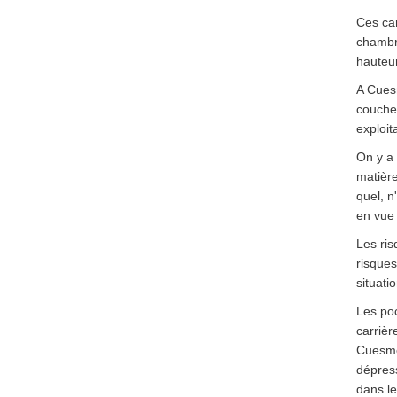
Ces car
chambre
hauteur
A Cuesm
couche 
exploit
On y a 
matière
quel, n
en vue 
Les ris
risques
situati
Les po
carrièr
Cuesme
dépres
dans le