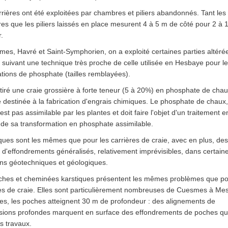
rières ont été exploitées par chambres et piliers abandonnés. Tant les
s que les piliers laissés en place mesurent 4 à 5 m de côté pour 2 à 
.
es, Havré et Saint-Symphorien, on a exploité certaines parties altéré
suivant une technique très proche de celle utilisée en Hesbaye pour l
ations de phosphate (tailles remblayées).
tiré une craie grossière à forte teneur (5 à 20%) en phosphate de chau
 destinée à la fabrication d'engrais chimiques. Le phosphate de chaux, 
'est pas assimilable par les plantes et doit faire l'objet d'un traitement 
de sa transformation en phosphate assimilable.
ques sont les mêmes que pour les carrières de craie, avec en plus, des
 d'effondrements généralisés, relativement imprévisibles, dans certain
ons géotechniques et géologiques.
ches et cheminées karstiques présentent les mêmes problèmes que po
es de craie. Elles sont particulièrement nombreuses de Cuesmes à Mes
s, les poches atteignent 30 m de profondeur : des alignements de
sions profondes marquent en surface des effondrements de poches qu'
s travaux.