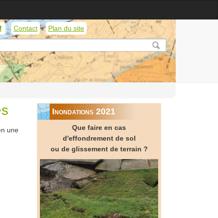
Contact
Plan du site
Service
géologique
de
Wallonie
és
Inondations 2021
Que faire en cas
en une
d'effondrement de sol
ou de glissement de terrain ?