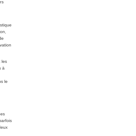
rs
stique
ion,
de
vation
 les
s à
s le
ues
parfois
deux