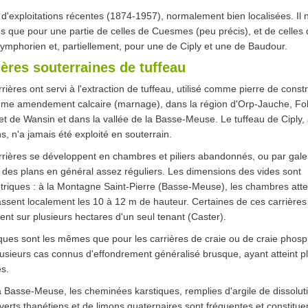
it d'exploitations récentes (1874-1957), normalement bien localisées. Il n
s que pour une partie de celles de Cuesmes (peu précis), et de celles
ymphorien et, partiellement, pour une de Ciply et une de Baudour.
ières souterraines de tuffeau
rières ont servi à l'extraction de tuffeau, utilisé comme pierre de const
me amendement calcaire (marnage), dans la région d'Orp-Jauche, Fol
t de Wansin et dans la vallée de la Basse-Meuse. Le tuffeau de Ciply,
, n'a jamais été exploité en souterrain.
rières se développent en chambres et piliers abandonnés, ou par galer
 des plans en général assez réguliers. Les dimensions des vides sont
triques : à la Montagne Saint-Pierre (Basse-Meuse), les chambres atte
ssent localement les 10 à 12 m de hauteur. Certaines de ces carrières
ent sur plusieurs hectares d'un seul tenant (Caster).
ques sont les mêmes que pour les carrières de craie ou de craie phosp
usieurs cas connus d'effondrement généralisé brusque, ayant atteint p
s.
 Basse-Meuse, les cheminées karstiques, remplies d'argile de dissolut
verts thanétiens et de limons quaternaires sont fréquentes et constitue