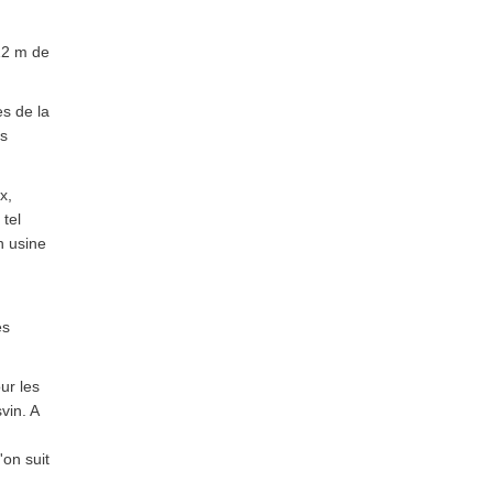
12 m de
es de la
es
x,
tel
en usine
es
ur les
vin. A
on suit