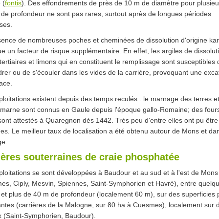
 (
fontis
). Des effondrements de près de 10 m de diamètre pour plusieu
de profondeur ne sont pas rares, surtout après de longues périodes
ses.
sence de nombreuses poches et cheminées de dissolution d'origine kar
ue un facteur de risque supplémentaire. En effet, les argiles de dissolut
tertiaires et limons qui en constituent le remplissage sont susceptibles 
drer ou de s'écouler dans les vides de la carrière, provoquant une exca
ace.
loitations existent depuis des temps reculés : le marnage des terres et
à marne sont connus en Gaule depuis l'époque gallo-Romaine; des four
ont attestés à Quaregnon dès 1442. Très peu d'entre elles ont pu être
ées. Le meilleur taux de localisation a été obtenu autour de Mons et dan
ge.
ières souterraines de craie phosphatée
loitations se sont développées à Baudour et au sud et à l'est de Mons
es, Ciply, Mesvin, Spiennes, Saint-Symphorien et Havré), entre quelq
et plus de 40 m de profondeur (localement 60 m), sur des superficies 
ntes (carrières de la Malogne, sur 80 ha à Cuesmes), localement sur 
x (Saint-Symphorien, Baudour).