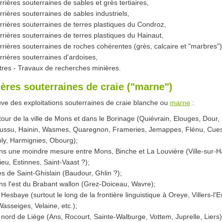
rrières souterraines de sables et grès tertiaires,
rrières souterraines de sables industriels,
rrières souterraines de terres plastiques du Condroz,
rrières souterraines de terres plastiques du Hainaut,
rrières souterraines de roches cohérentes (grès, calcaire et "marbres")
rrières souterraines d'ardoises,
tres - Travaux de recherches minières.
ières souterraines de craie ("marne")
ve des exploitations souterraines de craie blanche ou
marne
:
tour de la ville de Mons et dans le Borinage (Quiévrain, Elouges, Dour,
ussu, Hainin, Wasmes, Quaregnon, Frameries, Jemappes, Flénu, Cue
ply, Harmignies, Obourg);
ns une moindre mesure entre Mons, Binche et La Louvière (Ville-sur-H
ieu, Estinnes, Saint-Vaast ?);
ès de Saint-Ghislain (Baudour, Ghlin ?);
ns l'est du Brabant wallon (Grez-Doiceau, Wavre);
 Hesbaye (surtout le long de la frontière linguistique à Oreye, Villers-l'
Wasseiges, Velaine, etc.);
 nord de Liège (Ans, Rocourt, Sainte-Walburge, Vottem, Juprelle, Liers)