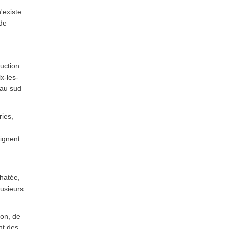
'existe
 de
ruction
x-les-
 au sud
ies,
ignent
hatée,
lusieurs
ion, de
nt des