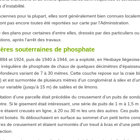
 d'instabilité.
ciennes pour la plupart, elles sont généralement bien connues locale
ont pas encore toutes été reportées sur carte par l'Administration.
te des plans pour certaines d'entre elles, dressés par des particuliers o
tions, après l'arrêt des travaux.
ières souterraines de phosphate
884 et 1924, puis de 1940 à 1944, on a exploité, en Hesbaye liégeoise
 irrégulière de phosphate de chaux de quelques décimètres d'épaisseu
fondeurs variant de 7 à 30 mètres. Cette couche repose sur la craie b
) et est surmontée de plusieurs mètres d'un conglomérat à silex et d'u
ur variable (jusqu'à 15 m) de sables et de limons.
itation d'une parcelle était précédée du creusement d'un puits de son
tre. Si le gisement était intéressant, une série de puits de 1 m à 1,5 m
e étaient creusés en ligne, à 20 ou 30 m les uns des autres. Ces puits 
t boisés. Ils débouchaient en surface au sommet d'un petit tertre cons
res de creusement et étaient surmontés d'un treuil à bras et d'une petit
ection.