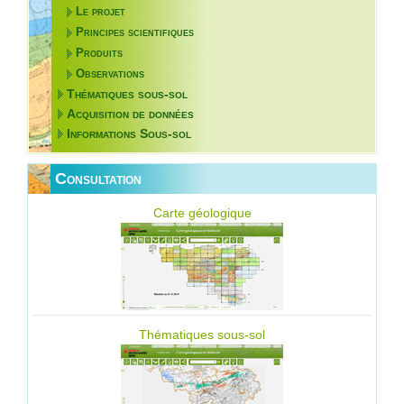
Le projet
Principes scientifiques
Produits
Observations
Thématiques sous-sol
Acquisition de données
Informations Sous-sol
Consultation
Carte géologique
Thématiques sous-sol