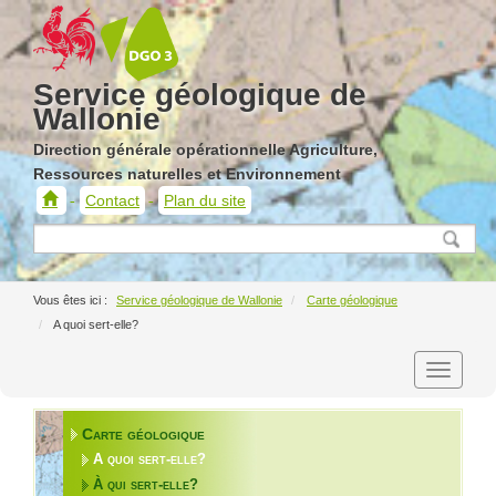
Service géologique de
Wallonie
Direction générale opérationnelle Agriculture,
Ressources naturelles et Environnement
Contact
Plan du site
Service
géologique
de
Wallonie
Service géologique de Wallonie
Carte géologique
A quoi sert-elle?
Carte géologique
A quoi sert-elle?
À qui sert-elle?